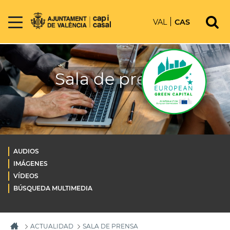
VAL
CAS
Sala de prensa
AUDIOS
IMÁGENES
VÍDEOS
BÚSQUEDA MULTIMEDIA
ACTUALIDAD
SALA DE PRENSA