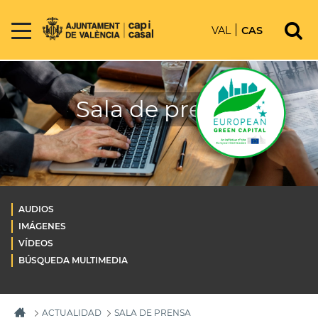
VAL
CAS
Sala de prensa
AUDIOS
IMÁGENES
VÍDEOS
BÚSQUEDA MULTIMEDIA
ACTUALIDAD
SALA DE PRENSA