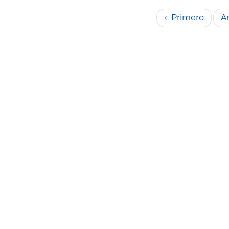
← Primero
An