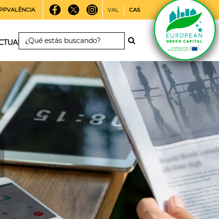
PPVALÈNCIA
VAL
CAS
CTUALIDAD