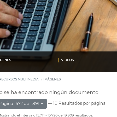
ÁGENES
VÍDEOS
RECURSOS MULTIMEDIA
IMÁGENES
o se ha encontrado ningún documento
— 10 Resultados por página
Página 1572 de 1.991
ostrando el intervalo 15.711 - 15.720 de 19.909 resultados.