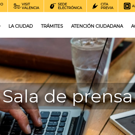
NO
VISIT
SEDE
CITA
A
VALENCIA
ELECTRÓNICA
PREVIA
O
LA CIUDAD
TRÁMITES
ATENCIÓN CIUDADANA
A
Sala de prensa