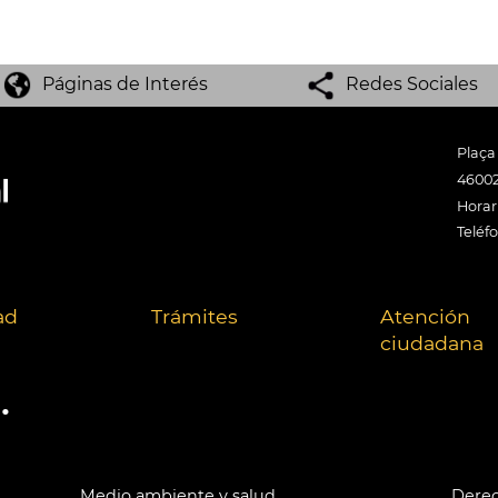
Páginas de Interés
Redes Sociales
Plaça
46002
Horari
Teléf
ad
Trámites
Atención
ciudadana
.
Medio ambiente y salud
Derec