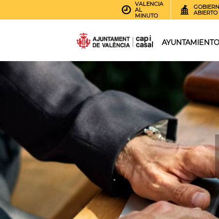
VALENCIA
GOBIER
AL
ABIERTO
MINUTO
AYUNTAMIENT