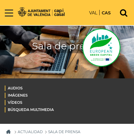
VAL
CAS
Sala de prensa
AUDIOS
IMÁGENES
VÍDEOS
BÚSQUEDA MULTIMEDIA
ACTUALIDAD
SALA DE PRENSA