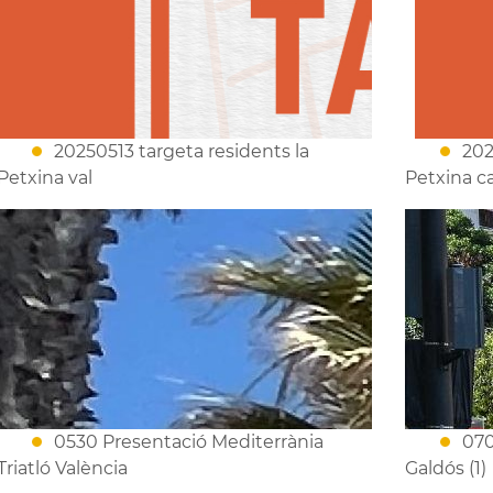
20250513 targeta residents la
202
Petxina val
Petxina c
0530 Presentació Mediterrània
070
Triatló València
Galdós (1)