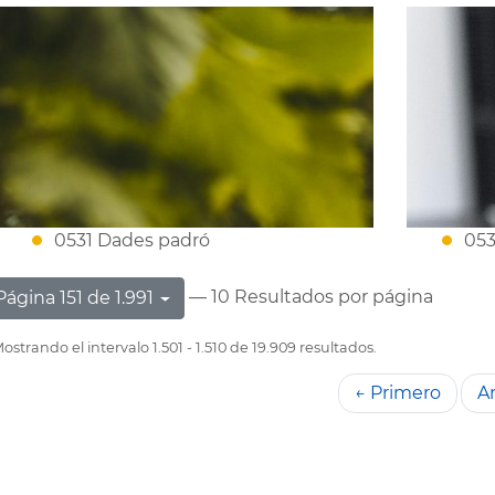
0531 Dades padró
053
— 10 Resultados por página
Página 151 de 1.991
ostrando el intervalo 1.501 - 1.510 de 19.909 resultados.
← Primero
An