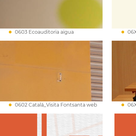
0603 Ecoauditoria aigua
06X
0602 Catalá_Visita Fontsanta web
06X