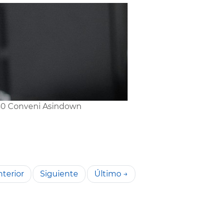
0 Conveni Asindown
terior
Siguiente
Último →