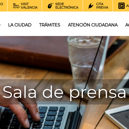
NO
VISIT
SEDE
CITA
A
VALENCIA
ELECTRÓNICA
PREVIA
O
LA CIUDAD
TRÁMITES
ATENCIÓN CIUDADANA
A
Sala de prensa