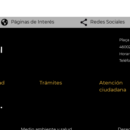
Páginas de Interés
Redes Sociales
Plaça
46002
Horari
Teléf
ad
Trámites
Atención
ciudadana
.
Medio ambiente y salud
Derec