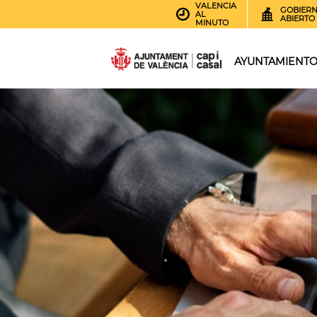
VALENCIA
GOBIER
AL
ABIERTO
MINUTO
AYUNTAMIENT