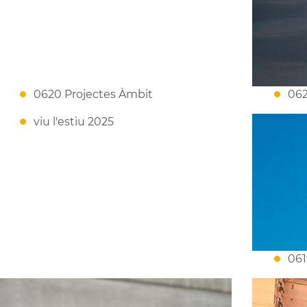
0620 Projectes Àmbit
062
viu l'estiu 2025
061