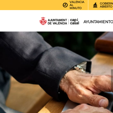
VALENCIA
GOBIER
AL
ABIERTO
MINUTO
AYUNTAMIENT