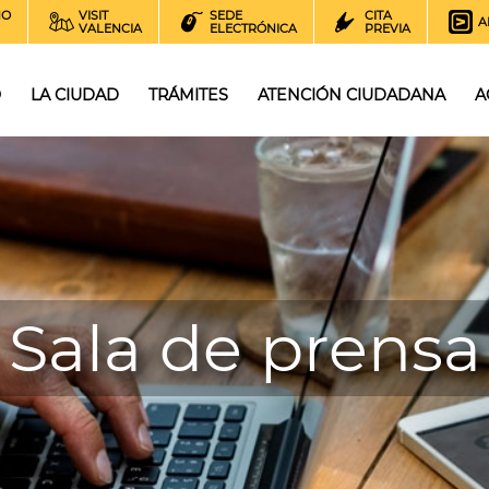
NO
VISIT
SEDE
CITA
A
VALENCIA
ELECTRÓNICA
PREVIA
O
LA CIUDAD
TRÁMITES
ATENCIÓN CIUDADANA
A
Sala de prensa