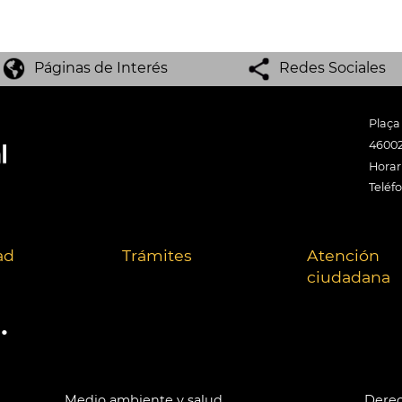
Páginas de Interés
Redes Sociales
Plaça
46002
Horari
Teléf
ad
Trámites
Atención
ciudadana
.
Medio ambiente y salud
Derec