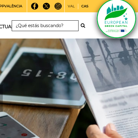
PPVALÈNCIA
VAL
CAS
CTUALIDAD