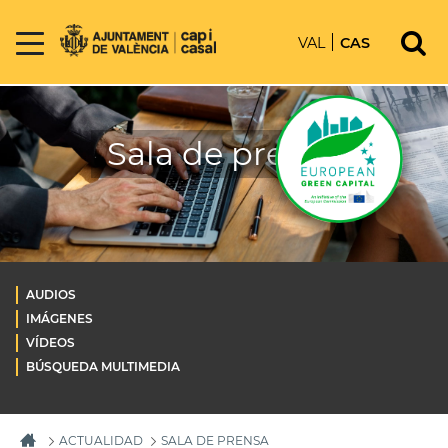
VAL
CAS
Sala de prensa
AUDIOS
IMÁGENES
VÍDEOS
BÚSQUEDA MULTIMEDIA
ACTUALIDAD
SALA DE PRENSA