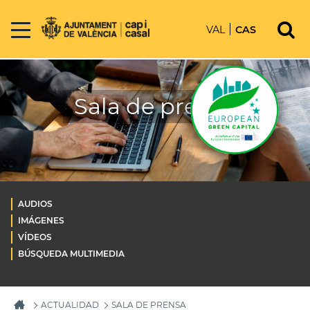
VAL
CAS
Sala de prensa
AUDIOS
IMÁGENES
VÍDEOS
BÚSQUEDA MULTIMEDIA
ACTUALIDAD
SALA DE PRENSA