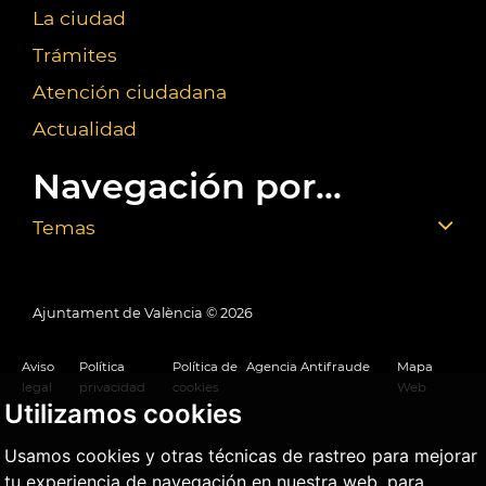
La ciudad
Trámites
Atención ciudadana
Actualidad
Navegación por...
Temas
Ajuntament de València ©
2026
Aviso
Política
Política de
Agencia Antifraude
Mapa
legal
privacidad
cookies
Web
Utilizamos cookies
Usamos cookies y otras técnicas de rastreo para mejorar
tu experiencia de navegación en nuestra web, para