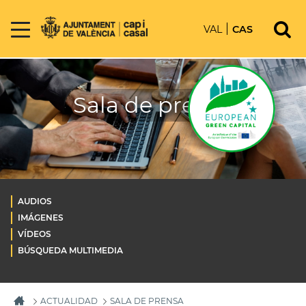
VAL
CAS
Sala de prensa
AUDIOS
IMÁGENES
VÍDEOS
BÚSQUEDA MULTIMEDIA
ACTUALIDAD
SALA DE PRENSA