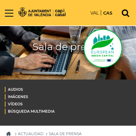
VAL
CAS
Sala de prensa
AUDIOS
IMÁGENES
VÍDEOS
BÚSQUEDA MULTIMEDIA
ACTUALIDAD
SALA DE PRENSA