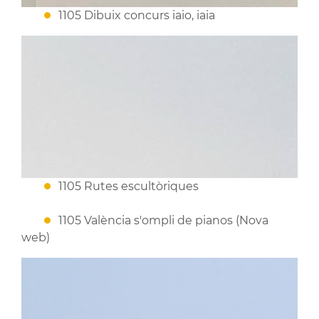
1105 Dibuix concurs iaio, iaia
1105 Rutes escultòriques
1105 València s'ompli de pianos (Nova
web)