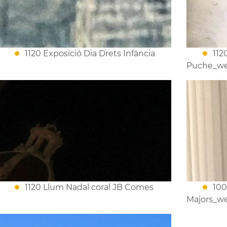
1120 Exposició Dia Drets Infància
112
Puche_w
1120 Llum Nadal coral JB Comes
100
Majors_w