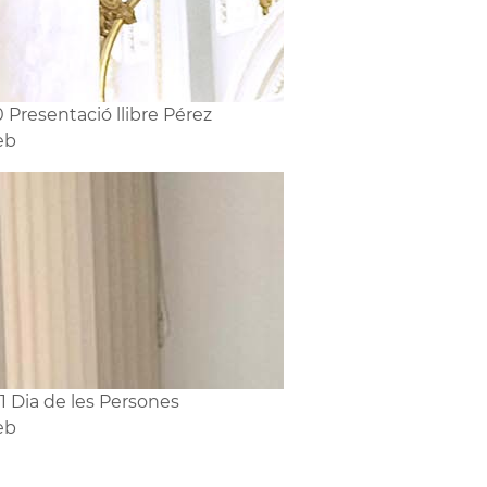
0 Presentació llibre Pérez
eb
1 Dia de les Persones
eb