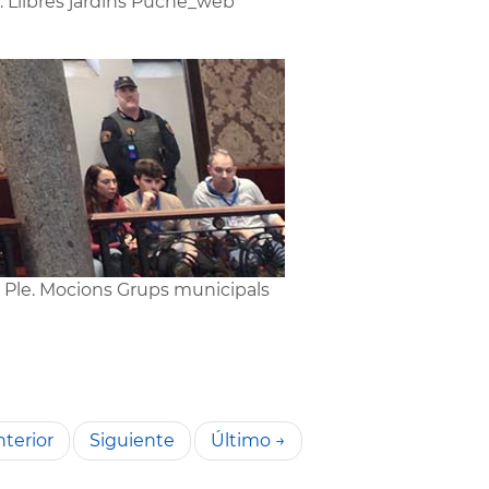
1. Llibres jardins Puche_web
8 Ple. Mocions Grups municipals
terior
Siguiente
Último →