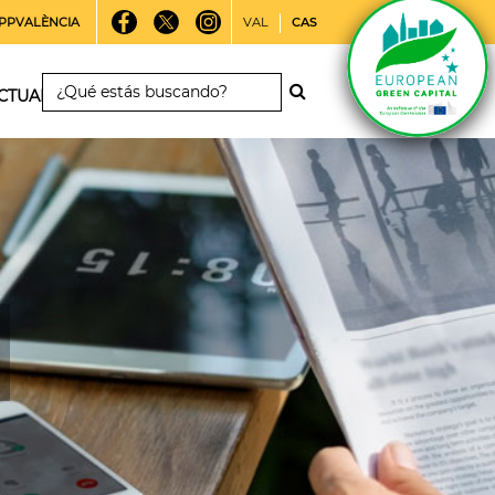
PPVALÈNCIA
VAL
CAS
CTUALIDAD