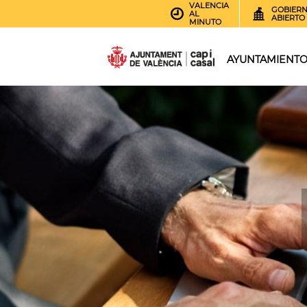
VALENCIA
GOBIER
AL
ABIERTO
MINUTO
AYUNTAMIENT