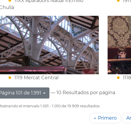
11XX Aparadors Nadal ©Emilio
191
Chulià
1119 Mercat Central
111
— 10 Resultados por página
Página 101 de 1.991
ostrando el intervalo 1.001 - 1.010 de 19.909 resultados.
← Primero
An