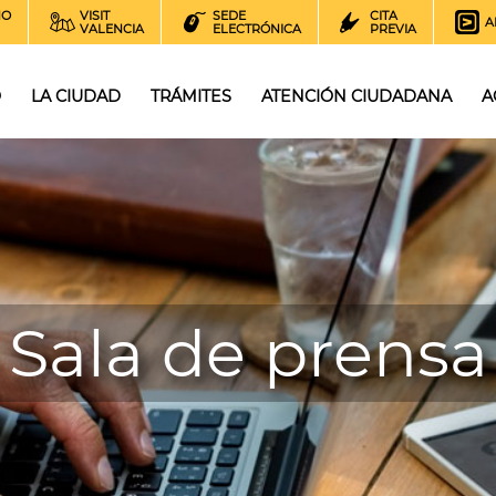
NO
VISIT
SEDE
CITA
A
VALENCIA
ELECTRÓNICA
PREVIA
O
LA CIUDAD
TRÁMITES
ATENCIÓN CIUDADANA
A
Sala de prensa