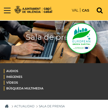
VAL
CAS
Sala de prensa
AUDIOS
IMÁGENES
VÍDEOS
BÚSQUEDA MULTIMEDIA
ACTUALIDAD
SALA DE PRENSA