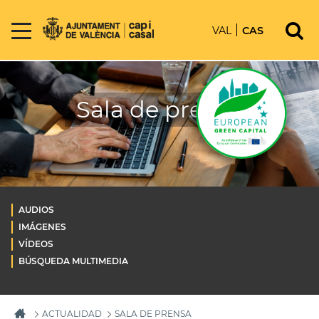
VAL
CAS
Sala de prensa
AUDIOS
IMÁGENES
VÍDEOS
BÚSQUEDA MULTIMEDIA
ACTUALIDAD
SALA DE PRENSA