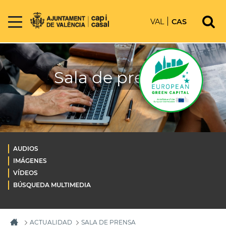
VAL
CAS
Sala de prensa
AUDIOS
IMÁGENES
VÍDEOS
BÚSQUEDA MULTIMEDIA
ACTUALIDAD
SALA DE PRENSA