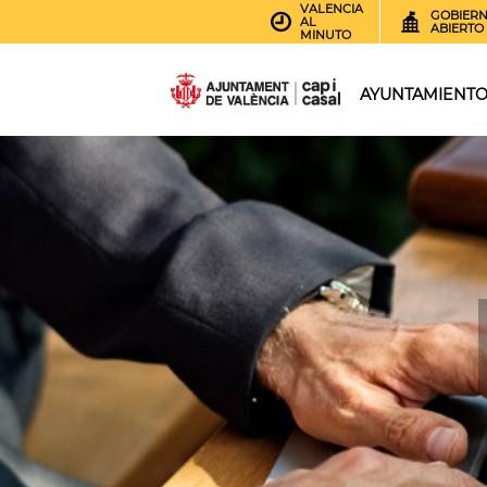
VALENCIA
GOBIER
AL
ABIERTO
MINUTO
AYUNTAMIENT