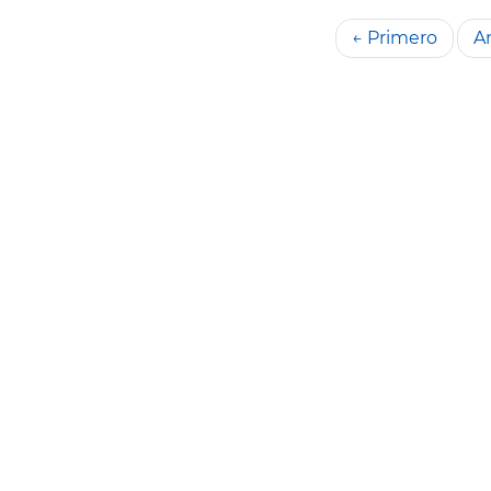
← Primero
An