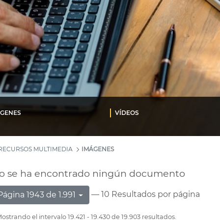
ÁGENES
VÍDEOS
RECURSOS MULTIMEDIA
IMÁGENES
o se ha encontrado ningún documento
— 10 Resultados por página
Página 1943 de 1.991
ostrando el intervalo 19.421 - 19.430 de 19.903 resultados.