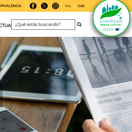
PPVALÈNCIA
VAL
CAS
CTUALIDAD