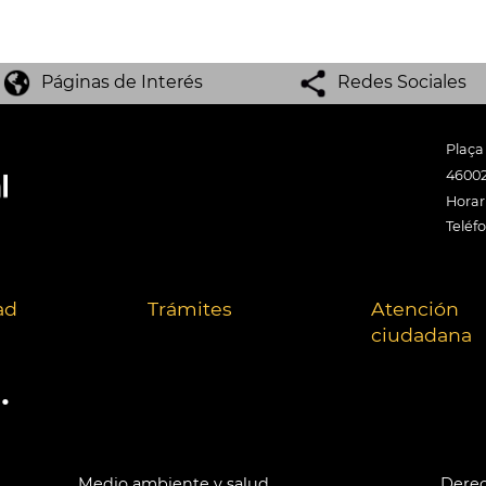
Páginas de Interés
Redes Sociales
Plaça
46002
Horari
Teléf
ad
Trámites
Atención
ciudadana
.
Medio ambiente y salud
Derec