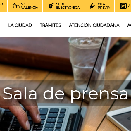
NO
VISIT
SEDE
CITA
A
VALENCIA
ELECTRÓNICA
PREVIA
O
LA CIUDAD
TRÁMITES
ATENCIÓN CIUDADANA
A
Sala de prensa