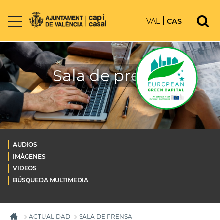
VAL
CAS
Sala de prensa
AUDIOS
IMÁGENES
VÍDEOS
BÚSQUEDA MULTIMEDIA
ACTUALIDAD
SALA DE PRENSA