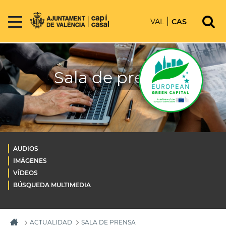
VAL
CAS
Sala de prensa
AUDIOS
IMÁGENES
VÍDEOS
BÚSQUEDA MULTIMEDIA
ACTUALIDAD
SALA DE PRENSA