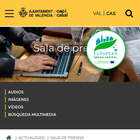
VAL
CAS
Sala de prensa
AUDIOS
IMÁGENES
VÍDEOS
BÚSQUEDA MULTIMEDIA
ACTUALIDAD
SALA DE PRENSA