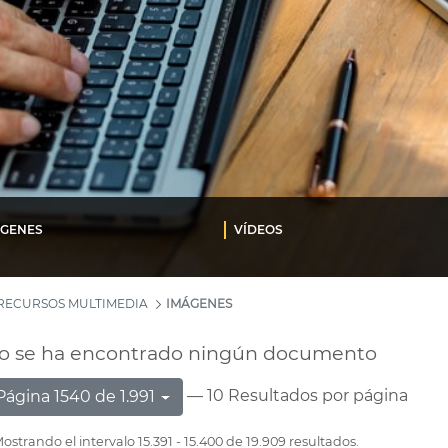
ÁGENES
VÍDEOS
RECURSOS MULTIMEDIA
IMÁGENES
o se ha encontrado ningún documento
— 10 Resultados por página
Página 1540 de 1.991
ostrando el intervalo 15.391 - 15.400 de 19.909 resultados.