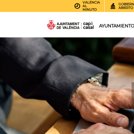
VALENCIA
GOBIER
AL
ABIERTO
MINUTO
AYUNTAMIENT