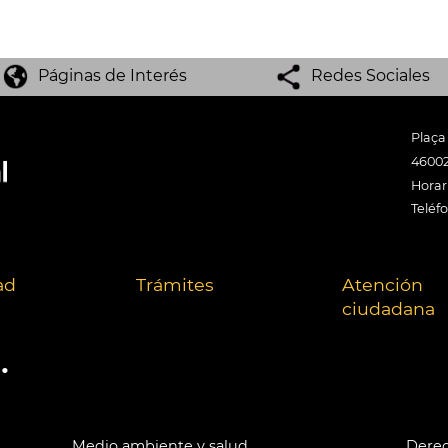
Páginas de Interés
Redes Sociales
Plaça
46002
Horari
Teléf
ad
Trámites
Atención
ciudadana
.
Medio ambiente y salud
Derec