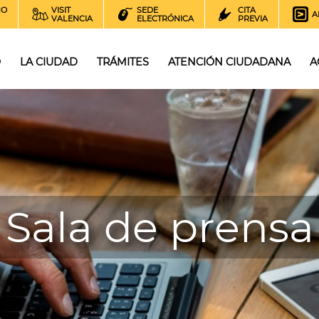
NO
VISIT
SEDE
CITA
A
VALENCIA
ELECTRÓNICA
PREVIA
O
LA CIUDAD
TRÁMITES
ATENCIÓN CIUDADANA
A
Sala de prensa