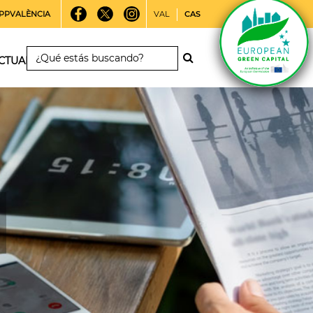
PPVALÈNCIA
VAL
CAS
CTUALIDAD