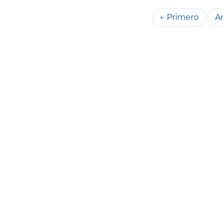
← Primero
An