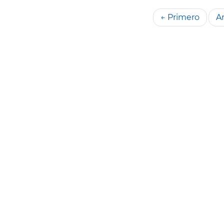
← Primero
An