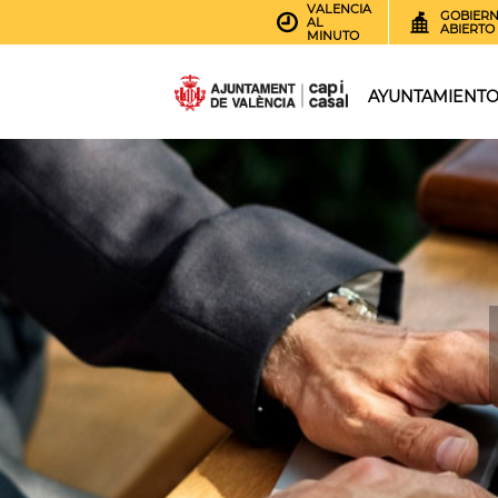
VALENCIA
GOBIER
AL
ABIERTO
MINUTO
AYUNTAMIENT