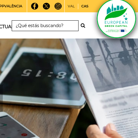
PPVALÈNCIA
VAL
CAS
CTUALIDAD