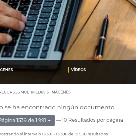
ÁGENES
VÍDEOS
RECURSOS MULTIMEDIA
IMÁGENES
o se ha encontrado ningún documento
— 10 Resultados por página
Página 1539 de 1.991
ostrando el intervalo 15.381 - 15.390 de 19.908 resultados.