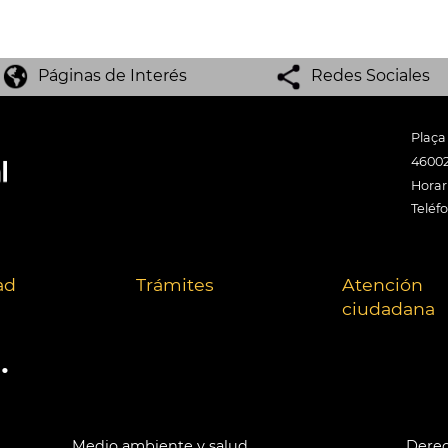
Páginas de Interés
Redes Sociales
Plaça
46002
Horari
Teléf
ad
Trámites
Atención
ciudadana
.
Medio ambiente y salud
Derec