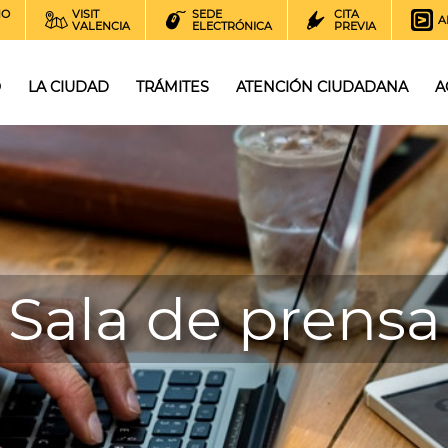
NO
VISIT
SEDE
CITA
A
VALENCIA
ELECTRÓNICA
PREVIA
O
LA CIUDAD
TRÁMITES
ATENCIÓN CIUDADANA
A
Sala de prensa