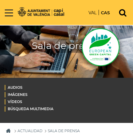
VAL
CAS
Sala de prensa
AUDIOS
IMÁGENES
VÍDEOS
BÚSQUEDA MULTIMEDIA
ACTUALIDAD
SALA DE PRENSA