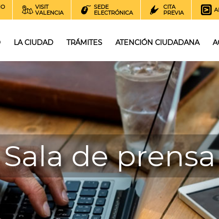
NO
VISIT
SEDE
CITA
A
VALENCIA
ELECTRÓNICA
PREVIA
O
LA CIUDAD
TRÁMITES
ATENCIÓN CIUDADANA
A
Sala de prensa