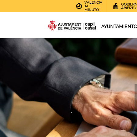
VALENCIA
GOBIER
AL
ABIERTO
MINUTO
AYUNTAMIENT