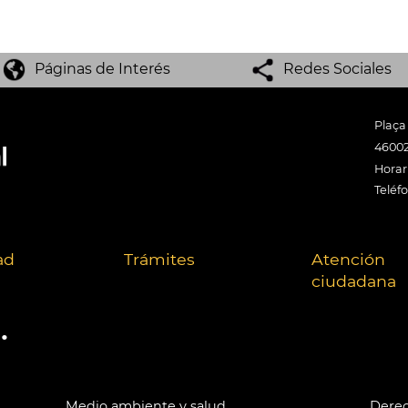
Páginas de Interés
Redes Sociales
Plaça
46002
Horari
Teléf
ad
Trámites
Atención
ciudadana
.
Medio ambiente y salud
Derec