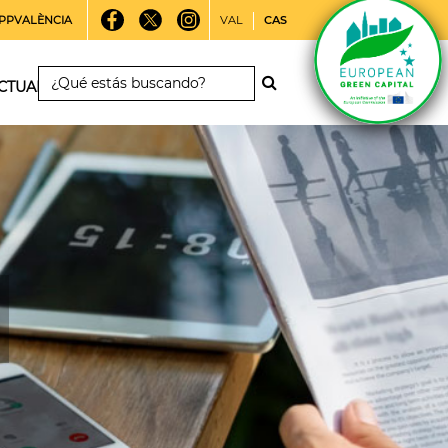
PPVALÈNCIA
VAL
CAS
CTUALIDAD