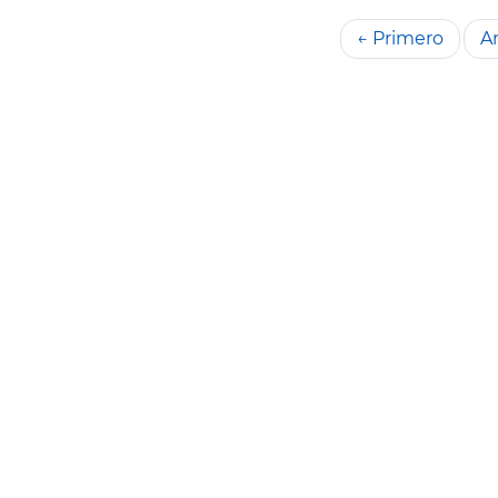
← Primero
An