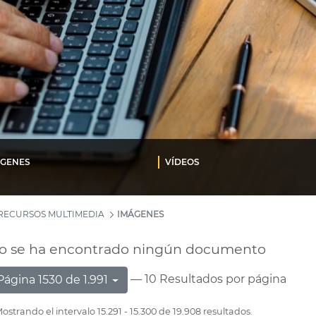
ÁGENES
VÍDEOS
RECURSOS MULTIMEDIA
IMÁGENES
o se ha encontrado ningún documento
— 10 Resultados por página
Página 1530 de 1.991
ostrando el intervalo 15.291 - 15.300 de 19.908 resultados.