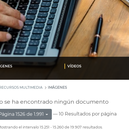
ÁGENES
VÍDEOS
RECURSOS MULTIMEDIA
IMÁGENES
o se ha encontrado ningún documento
— 10 Resultados por página
Página 1526 de 1.991
ostrando el intervalo 15.251 - 15.260 de 19.907 resultados.