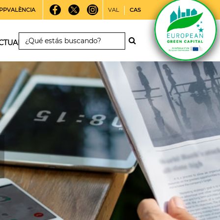
PPVALÈNCIA
VAL
CAS
CTUALIDAD