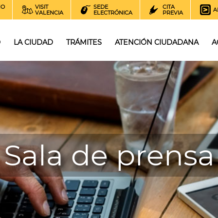
NO
VISIT
SEDE
CITA
A
VALENCIA
ELECTRÓNICA
PREVIA
O
LA CIUDAD
TRÁMITES
ATENCIÓN CIUDADANA
A
Sala de prensa