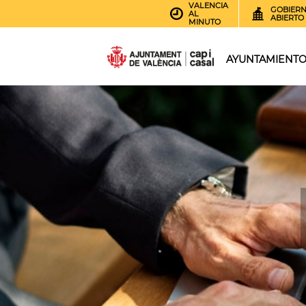
VALENCIA
GOBIER
AL
ABIERTO
MINUTO
AYUNTAMIENT