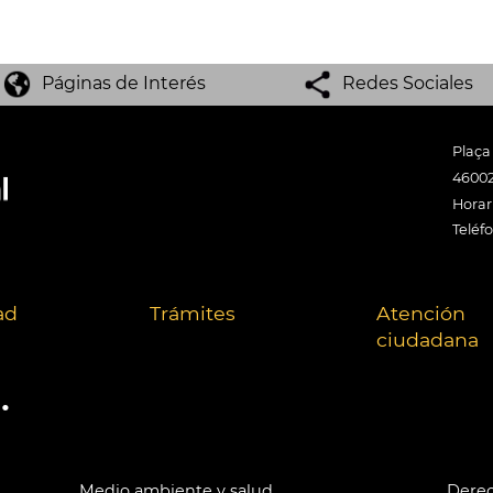
Páginas de Interés
Redes Sociales
Plaça
46002
Horari
Teléf
ad
Trámites
Atención
ciudadana
.
Medio ambiente y salud
Derec