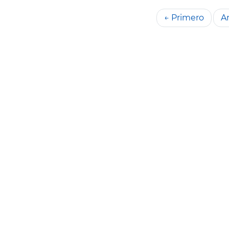
← Primero
An