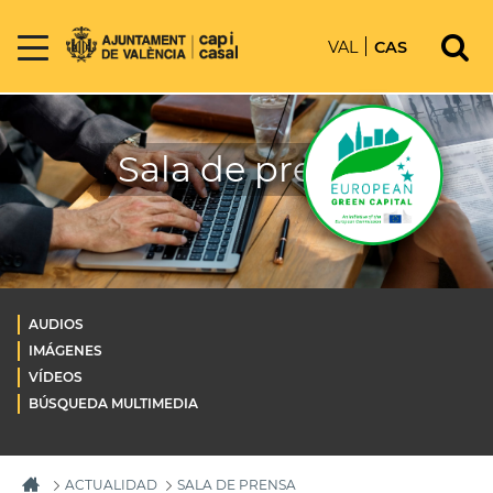
VAL
CAS
Sala de prensa
AUDIOS
IMÁGENES
VÍDEOS
BÚSQUEDA MULTIMEDIA
ACTUALIDAD
SALA DE PRENSA