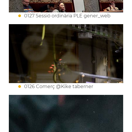
0127 Sessió ordinària PLE gener_web
0126 Comerç @Kike taberner