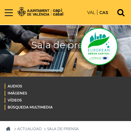
VAL
CAS
Sala de prensa
AUDIOS
IMÁGENES
VÍDEOS
BÚSQUEDA MULTIMEDIA
ACTUALIDAD
SALA DE PRENSA