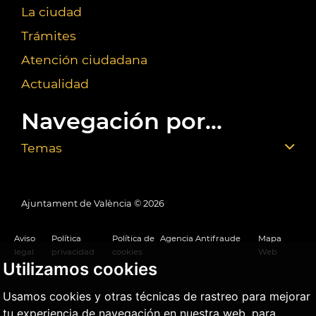
La ciudad
Trámites
Atención ciudadana
Actualidad
Navegación por...
Temas
Ajuntament de València ©
2026
Aviso
Política
Política de
Agencia Antifraude
Mapa
legal
privacidad
cookies
Web
Utilizamos cookies
Usamos cookies y otras técnicas de rastreo para mejorar
tu experiencia de navegación en nuestra web, para