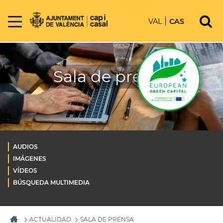
VAL
CAS
Sala de prensa
AUDIOS
IMÁGENES
VÍDEOS
BÚSQUEDA MULTIMEDIA
ACTUALIDAD
SALA DE PRENSA