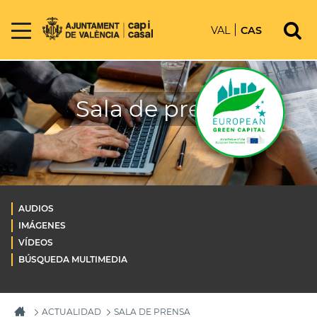
VAL
CAS
Sala de prensa
AUDIOS
IMÁGENES
VÍDEOS
BÚSQUEDA MULTIMEDIA
ACTUALIDAD
SALA DE PRENSA