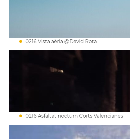
0216 Vista aèria @David Rota
0216 Asfaltat nocturn Corts Valencianes