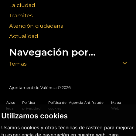
La ciudad
Trámites
Atención ciudadana
Actualidad
Navegación por...
Temas
Ajuntament de València ©
2026
Aviso
Política
Política de
Agencia Antifraude
Mapa
legal
privacidad
cookies
Web
Utilizamos cookies
Usamos cookies y otras técnicas de rastreo para mejorar
tu experiencia de navegación en nuestra web, para