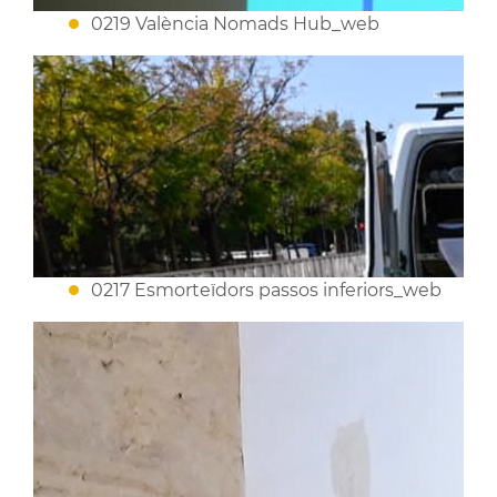
0219 València Nomads Hub_web
0217 Esmorteïdors passos inferiors_web