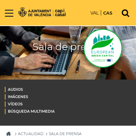
VAL
CAS
Sala de prensa
AUDIOS
IMÁGENES
VÍDEOS
BÚSQUEDA MULTIMEDIA
ACTUALIDAD
SALA DE PRENSA