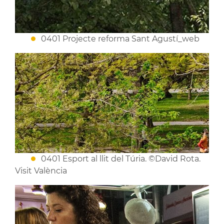
0401 Projecte reforma Sant Agustí_web
0401 Esport al llit del Túria. ©David Rota.
Visit València