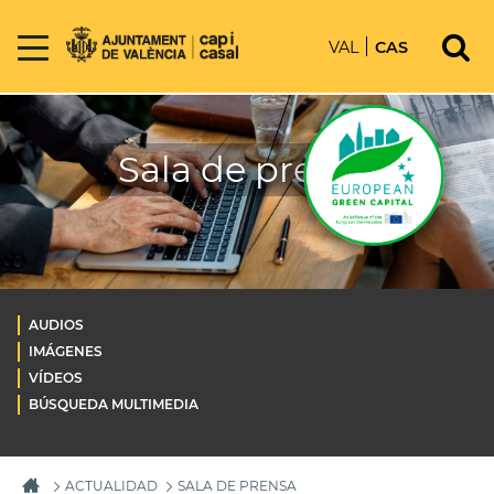
VAL
CAS
Sala de prensa
AUDIOS
IMÁGENES
VÍDEOS
BÚSQUEDA MULTIMEDIA
ACTUALIDAD
SALA DE PRENSA