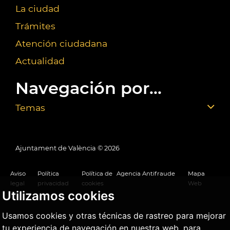
La ciudad
Trámites
Atención ciudadana
Actualidad
Navegación por...
Temas
Ajuntament de València ©
2026
Aviso
Política
Política de
Agencia Antifraude
Mapa
legal
privacidad
cookies
Web
Utilizamos cookies
Usamos cookies y otras técnicas de rastreo para mejorar
tu experiencia de navegación en nuestra web, para