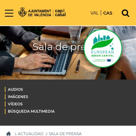
VAL
CAS
Sala de prensa
AUDIOS
IMÁGENES
VÍDEOS
BÚSQUEDA MULTIMEDIA
ACTUALIDAD
SALA DE PRENSA