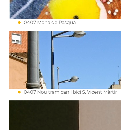
0407 Mona de Pasqua
0407 Nou tram carril bici S. Vicent Màrtir