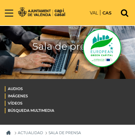
VAL
CAS
Sala de prensa
AUDIOS
IMÁGENES
VÍDEOS
BÚSQUEDA MULTIMEDIA
ACTUALIDAD
SALA DE PRENSA