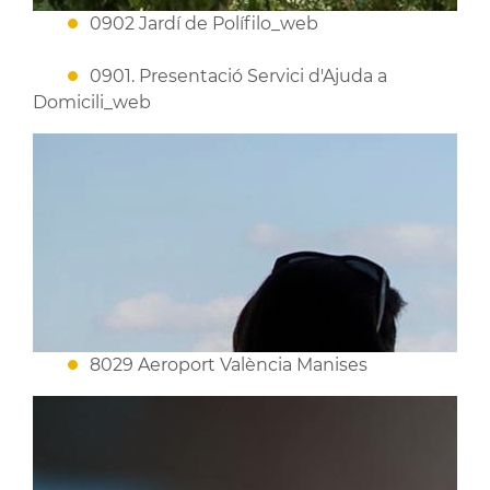
0902 Jardí de Polífilo_web
0901. Presentació Servici d'Ajuda a
Domicili_web
8029 Aeroport València Manises