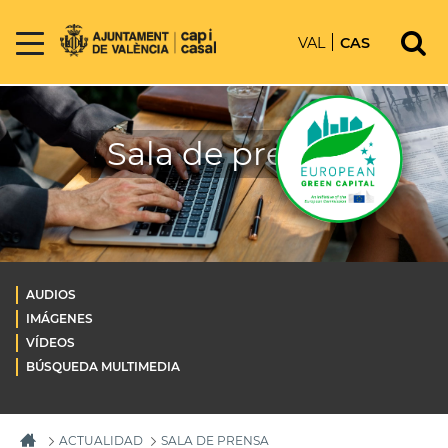
VAL
CAS
Sala de prensa
AUDIOS
IMÁGENES
VÍDEOS
BÚSQUEDA MULTIMEDIA
ACTUALIDAD
SALA DE PRENSA