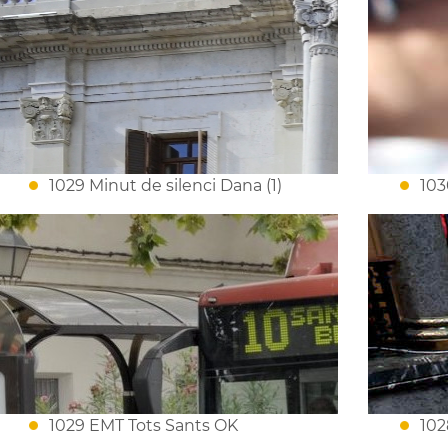
1029 Minut de silenci Dana (1)
103
1029 EMT Tots Sants OK
102