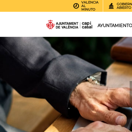
VALENCIA
GOBIER
AL
ABIERTO
MINUTO
AYUNTAMIENT