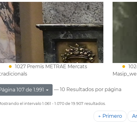
1027 Premis METRAE Mercats
102
tradicionals
Masip_we
— 10 Resultados por página
Página 107 de 1.991
ostrando el intervalo 1.061 - 1.070 de 19.907 resultados.
← Primero
An