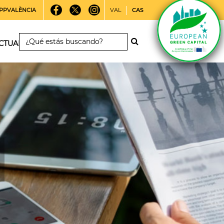
PPVALÈNCIA
VAL
CAS
CTUALIDAD