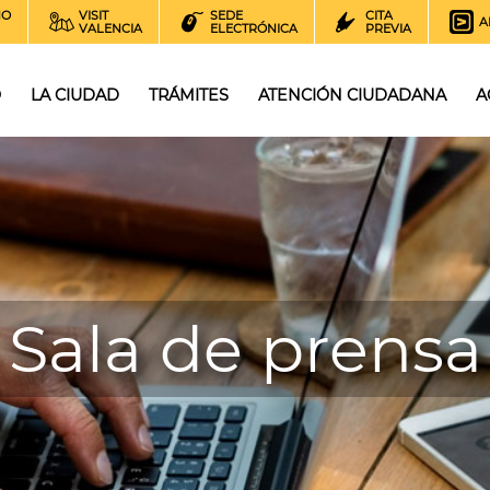
NO
VISIT
SEDE
CITA
A
VALENCIA
ELECTRÓNICA
PREVIA
O
LA CIUDAD
TRÁMITES
ATENCIÓN CIUDADANA
A
Sala de prensa