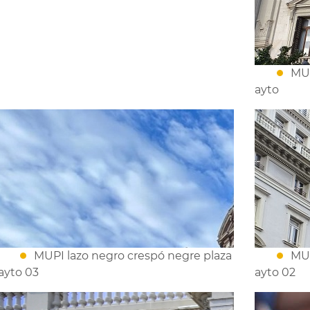
MUP
ayto
MUPI lazo negro crespó negre plaza
MUP
ayto 03
ayto 02