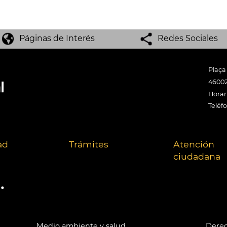
Páginas de Interés
Redes Sociales
Plaça
46002
Horari
Teléf
ad
Trámites
Atención
ciudadana
.
Medio ambiente y salud
Derec