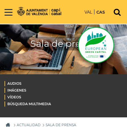
VAL
CAS
Sala de prensa
AUDIOS
IMÁGENES
VÍDEOS
BÚSQUEDA MULTIMEDIA
ACTUALIDAD
SALA DE PRENSA