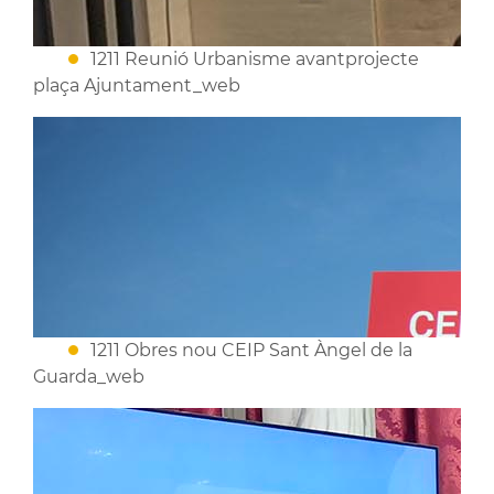
1211 Reunió Urbanisme avantprojecte
plaça Ajuntament_web
1211 Obres nou CEIP Sant Àngel de la
Guarda_web