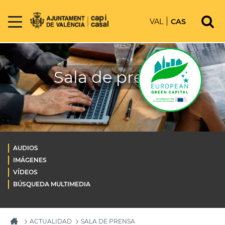
VAL
CAS
Sala de prensa
AUDIOS
IMÁGENES
VÍDEOS
BÚSQUEDA MULTIMEDIA
ACTUALIDAD
SALA DE PRENSA