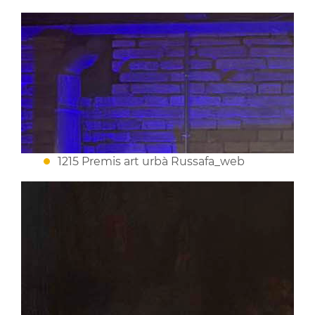
1215 Premis art urbà Russafa_web