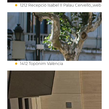
1212 Recepció Isabel II Palau Cervelló_web
1412 Topònim València