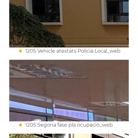
1205 Vehicle atestats Policia Local_web
1205 Segona fase pla ocupació_web