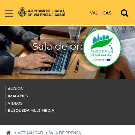
VAL
CAS
Sala de prensa
AUDIOS
IMÁGENES
VÍDEOS
BÚSQUEDA MULTIMEDIA
ACTUALIDAD
SALA DE PRENSA