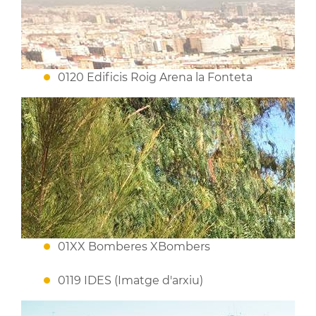
0120 Edificis Roig Arena la Fonteta
01XX Bomberes XBombers
0119 IDES (Imatge d'arxiu)