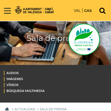
VAL
CAS
Sala de prensa
AUDIOS
IMÁGENES
VÍDEOS
BÚSQUEDA MULTIMEDIA
ACTUALIDAD
SALA DE PRENSA