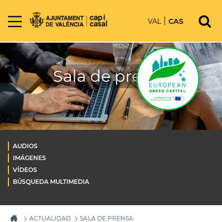
VAL
CAS
Sala de prensa
AUDIOS
IMÁGENES
VÍDEOS
BÚSQUEDA MULTIMEDIA
ACTUALIDAD
SALA DE PRENSA