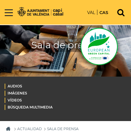
VAL
CAS
Sala de prensa
AUDIOS
IMÁGENES
VÍDEOS
BÚSQUEDA MULTIMEDIA
ACTUALIDAD
SALA DE PRENSA