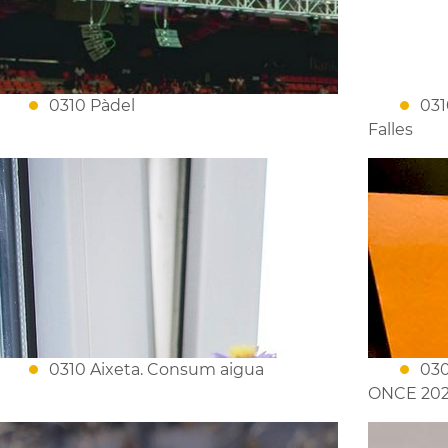
0310 Pàdel
031
Falles
0310 Aixeta. Consum aigua
030
ONCE 20