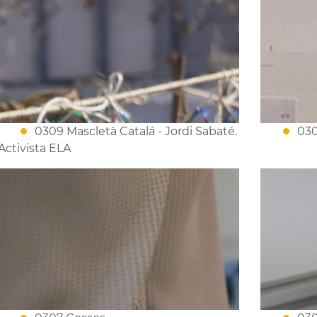
0309 Mascletà Catalá - Jordi Sabaté.
030
Activista ELA