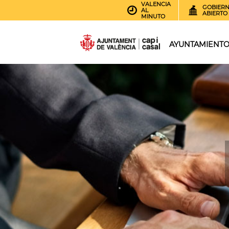
VALENCIA
GOBIER
AL
ABIERTO
MINUTO
AYUNTAMIENT