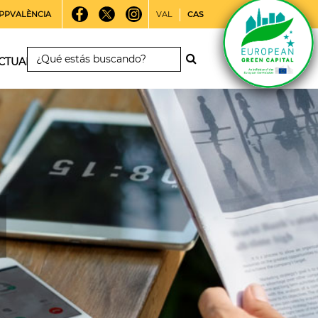
PPVALÈNCIA
VAL
CAS
CTUALIDAD