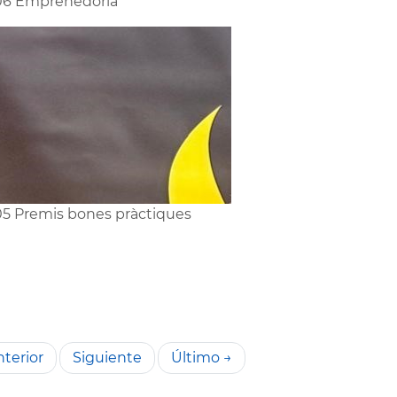
06 Emprenedoria
5 Premis bones pràctiques
terior
Siguiente
Último →