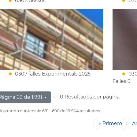
0307 Gossos
03
0307 falles Experimentals 2025
030
Falles 9
— 10 Resultados por página
Página 69 de 1.991
ostrando el intervalo 681 - 690 de 19.904 resultados.
← Primero
An