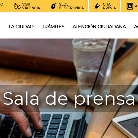
NO
VISIT
SEDE
CITA
A
VALENCIA
ELECTRÓNICA
PREVIA
O
LA CIUDAD
TRÁMITES
ATENCIÓN CIUDADANA
A
Sala de prensa