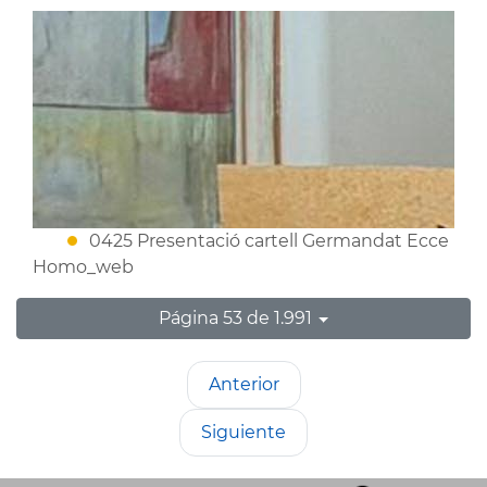
0425 Presentació cartell Germandat Ecce
Homo_web
Página 53 de 1.991
Anterior
Siguiente