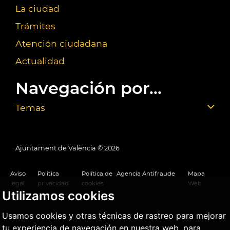
La ciudad
Trámites
Atención ciudadana
Actualidad
Navegación por...
Temas
Ajuntament de València ©
2026
Aviso
Política
Política de
Agencia Antifraude
Mapa
legal
privacidad
cookies
Web
Utilizamos cookies
Usamos cookies y otras técnicas de rastreo para mejorar
tu experiencia de navegación en nuestra web, para