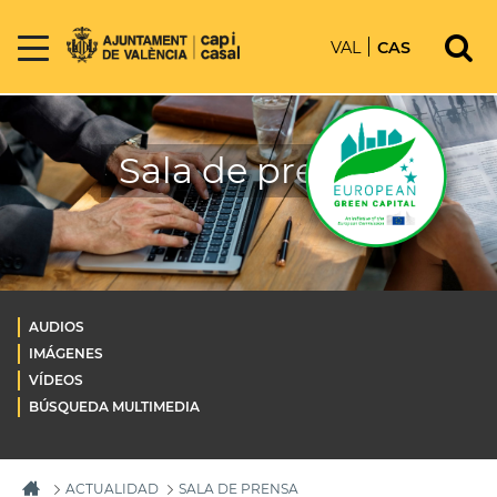
VAL
CAS
Sala de prensa
AUDIOS
IMÁGENES
VÍDEOS
BÚSQUEDA MULTIMEDIA
ACTUALIDAD
SALA DE PRENSA