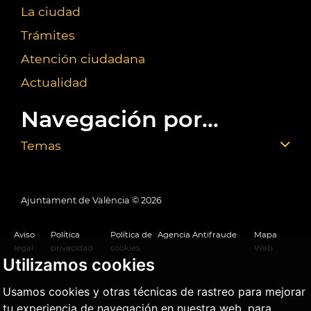
La ciudad
Trámites
Atención ciudadana
Actualidad
Navegación por...
Temas
Ajuntament de València ©
2026
Aviso
Política
Política de
Agencia Antifraude
Mapa
legal
privacidad
cookies
Web
Utilizamos cookies
Usamos cookies y otras técnicas de rastreo para mejorar
tu experiencia de navegación en nuestra web, para