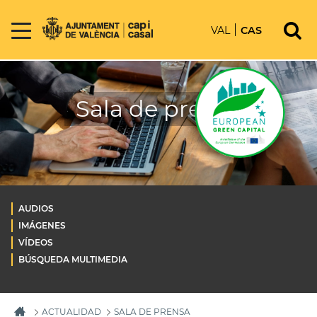
VAL
CAS
Sala de prensa
AUDIOS
IMÁGENES
VÍDEOS
BÚSQUEDA MULTIMEDIA
ACTUALIDAD
SALA DE PRENSA