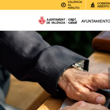
VALENCIA
GOBIER
AL
ABIERTO
MINUTO
AYUNTAMIENT