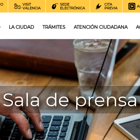
NO
VISIT
SEDE
CITA
A
VALENCIA
ELECTRÓNICA
PREVIA
O
LA CIUDAD
TRÁMITES
ATENCIÓN CIUDADANA
A
Sala de prensa