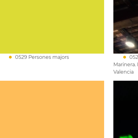
0529 Persones majors
052
Marinera. 
Valencia