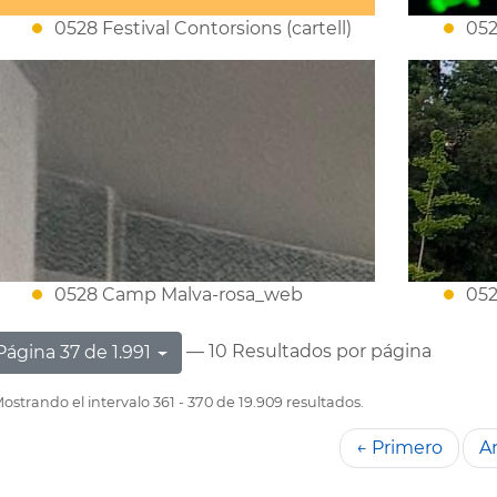
0528 Festival Contorsions (cartell)
052
0528 Camp Malva-rosa_web
052
— 10 Resultados por página
Página 37 de 1.991
ostrando el intervalo 361 - 370 de 19.909 resultados.
← Primero
An