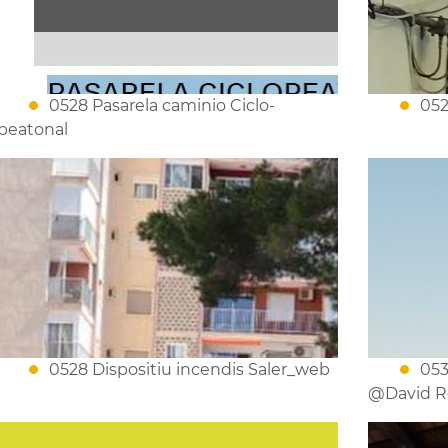
0528 Pasarela caminio Ciclo-
052
peatonal
0528 Dispositiu incendis Saler_web
053
@David Rot