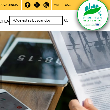
PPVALÈNCIA
VAL
CAS
CTUALIDAD