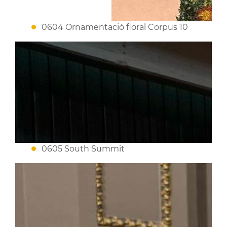
0604 Ornamentació floral Corpus 10
0605 South Summit