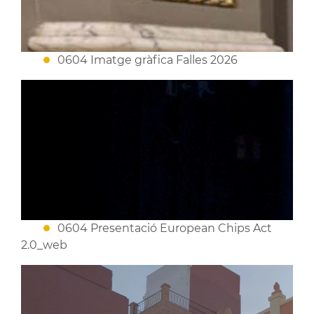
0604 Imatge gràfica Falles 2026
0604 Presentació European Chips Act
2.0_web