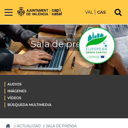
VAL
CAS
Sala de prensa
AUDIOS
IMÁGENES
VÍDEOS
BÚSQUEDA MULTIMEDIA
ACTUALIDAD
SALA DE PRENSA