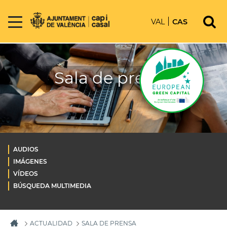
VAL
CAS
Sala de prensa
AUDIOS
IMÁGENES
VÍDEOS
BÚSQUEDA MULTIMEDIA
ACTUALIDAD
SALA DE PRENSA