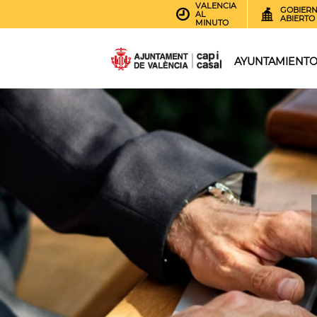
VALENCIA
GOBIER
AL
ABIERTO
MINUTO
AYUNTAMIENT