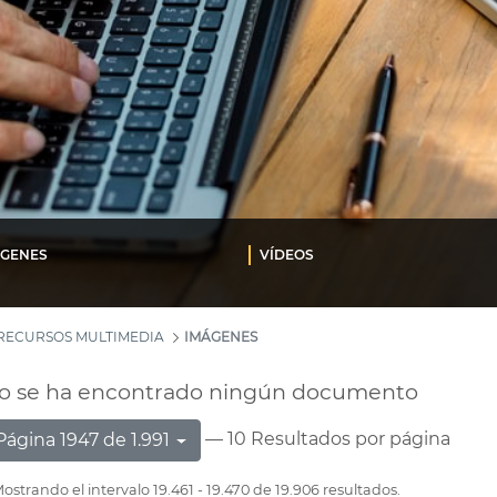
ÁGENES
VÍDEOS
RECURSOS MULTIMEDIA
IMÁGENES
o se ha encontrado ningún documento
— 10 Resultados por página
Página 1947 de 1.991
ostrando el intervalo 19.461 - 19.470 de 19.906 resultados.