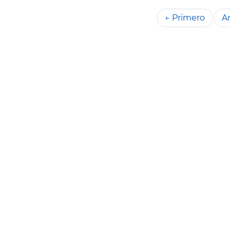
← Primero
An