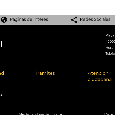
Páginas de Interés
Redes Sociales
Plaça
46002
Horari
Teléf
ad
Trámites
Atención
ciudadana
.
Medio ambiente y salud
Derec