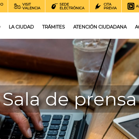
NO
VISIT
SEDE
CITA
A
VALENCIA
ELECTRÓNICA
PREVIA
O
LA CIUDAD
TRÁMITES
ATENCIÓN CIUDADANA
A
Sala de prensa