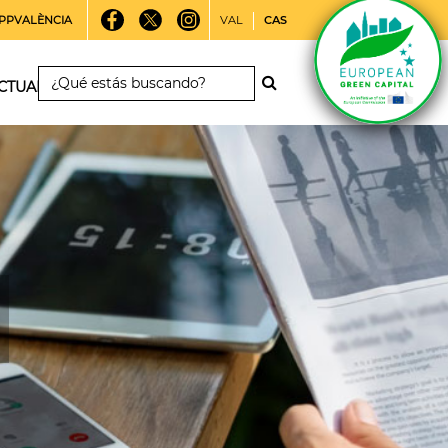
PPVALÈNCIA
VAL
CAS
CTUALIDAD