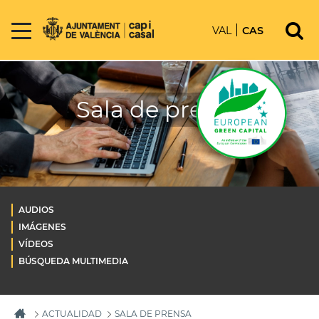
VAL
CAS
Sala de prensa
AUDIOS
IMÁGENES
VÍDEOS
BÚSQUEDA MULTIMEDIA
ACTUALIDAD
SALA DE PRENSA