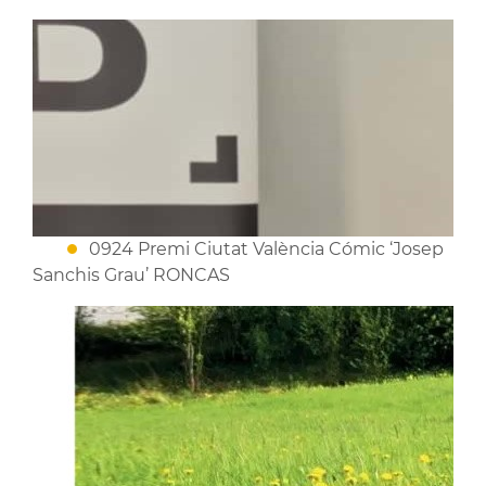
0924 Premi Ciutat València Cómic ‘Josep
Sanchis Grau’ RONCAS