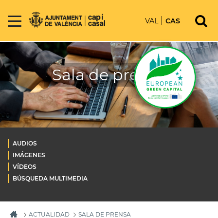
VAL
CAS
Sala de prensa
AUDIOS
IMÁGENES
VÍDEOS
BÚSQUEDA MULTIMEDIA
ACTUALIDAD
SALA DE PRENSA