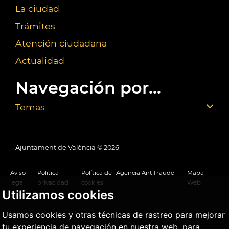
La ciudad
Trámites
Atención ciudadana
Actualidad
Navegación por...
Temas
Ajuntament de València ©
2026
Aviso
Política
Política de
Agencia Antifraude
Mapa
legal
privacidad
cookies
Web
Utilizamos cookies
Usamos cookies y otras técnicas de rastreo para mejorar
tu experiencia de navegación en nuestra web, para