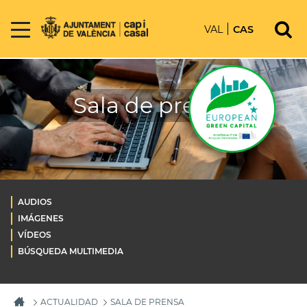
VAL
CAS
Sala de prensa
AUDIOS
IMÁGENES
VÍDEOS
BÚSQUEDA MULTIMEDIA
ACTUALIDAD
SALA DE PRENSA