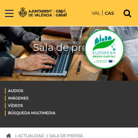
VAL
CAS
Sala de prensa
AUDIOS
IMÁGENES
VÍDEOS
BÚSQUEDA MULTIMEDIA
ACTUALIDAD
SALA DE PRENSA